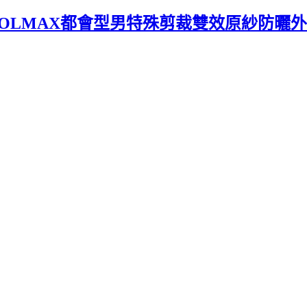
OLMAX都會型男特殊剪裁雙效原紗防曬外套-紅