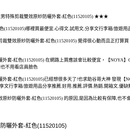
型男特殊剪裁雙效原紗防曬外套-紅色(11520105) ★★★
11520105)哪裡買最便宜.心得文.試用文.分享文行李箱/旅遊用
裁雙效原紗防曬外套-紅色(11520105) 覺得很心動而且正打算
套-紅色(11520105) 在網路上買應該會比較便宜，【NOY
開門也不用看店員臉色
套-紅色(11520105)已經想很多天了!也求助谷哥大神 發現【
.分享文行李箱/旅遊用品分享推薦.好用.推薦.評價.熱銷.開箱文.優
紗防曬外套-紅色(11520105) 的原因,是因為比較有保障,